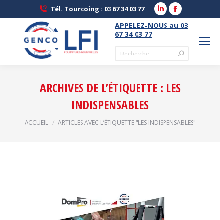
LinkedIn
Facebook
Tél. Tourcoing : 03 67 34 03 77
page
page
APPELEZ-NOUS au 03
opens
opens
67 34 03 77
in
in
Recherche
new
new
:
window
window
ARCHIVES DE L’ÉTIQUETTE :
LES
INDISPENSABLES
Vous êtes ici :
ACCUEIL
ARTICLES AVEC L’ÉTIQUETTE "LES INDISPENSABLES"