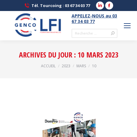
LinkedIn
Facebook
Tél. Tourcoing : 03 67 34 03 77
page
page
APPELEZ-NOUS au 03
opens
opens
67 34 03 77
in
in
Recherche
new
new
:
window
window
ARCHIVES DU JOUR :
10 MARS 2023
Vous êtes ici :
ACCUEIL
2023
MARS
10