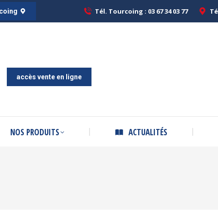
Tél. Tourcoing : 03 67 34 03 77
Tél. Tourcoing : 03 67 34 03 77
Té
Té
rcoing
rcoing
ACCUEIL
A PROPOS
NOS PRODUITS
ACTUAL
accès vente en ligne
NOS PRODUITS
ACTUALITÉS