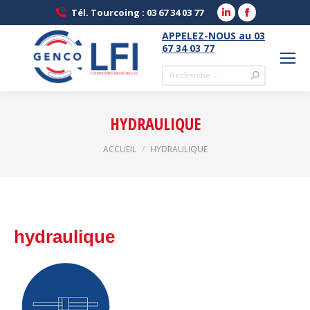
LinkedIn
Facebook
Tél. Tourcoing : 03 67 34 03 77
page
page
APPELEZ-NOUS au 03
opens
opens
67 34 03 77
in
in
Recherche
new
new
:
window
window
HYDRAULIQUE
Vous êtes ici :
ACCUEIL
HYDRAULIQUE
hydraulique