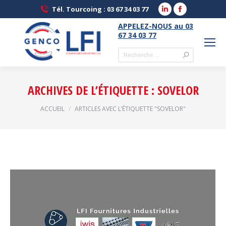
LinkedIn
Facebook
Tél. Tourcoing : 03 67 34 03 77
page
page
APPELEZ-NOUS au 03
opens
opens
67 34 03 77
in
in
Recherche
new
new
:
window
window
ARCHIVES DE L’ÉTIQUETTE :
SOVELOR
Vous êtes ici :
ACCUEIL
ARTICLES AVEC L’ÉTIQUETTE "SOVELOR"