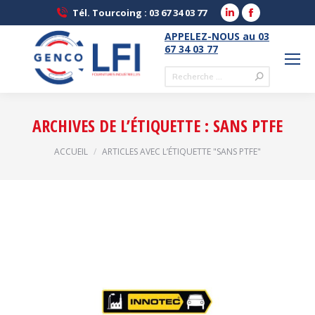
LinkedIn
Facebook
Tél. Tourcoing : 03 67 34 03 77
page
page
APPELEZ-NOUS au 03
opens
opens
67 34 03 77
in
in
Recherche
new
new
:
window
window
ARCHIVES DE L’ÉTIQUETTE :
SANS PTFE
Vous êtes ici :
ACCUEIL
ARTICLES AVEC L’ÉTIQUETTE "SANS PTFE"