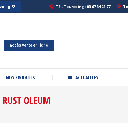
Tél. Tourcoing : 03 67 34 03 77
Tél. Tourcoing : 03 67 34 03 77
Té
Té
rcoing
rcoing
ACCUEIL
A PROPOS
NOS PRODUITS
ACTUAL
accès vente en ligne
NOS PRODUITS
ACTUALITÉS
:
RUST OLEUM