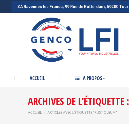
ZA Ravennes les Francs, 99 Rue de Rotterdam, 59200 Tou
ZA Ravennes les Francs, 99 Rue de Rotterdam, 59200 Tou
ACCUEIL
A PROPOS
ARCHIVES DE L’ÉTIQUETTE 
Vous êtes ici :
ACCUEIL
ARTICLES AVEC L’ÉTIQUETTE "RUST OLEUM"