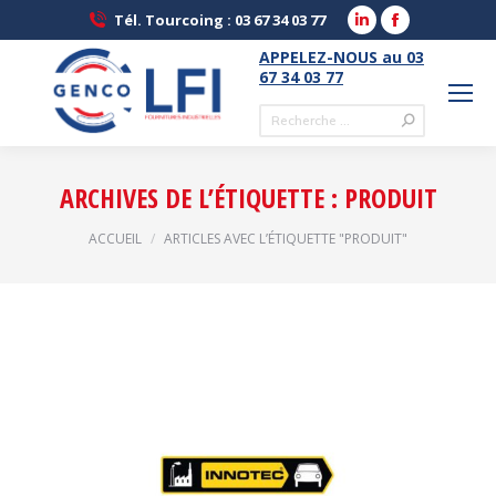
LinkedIn
Facebook
Tél. Tourcoing : 03 67 34 03 77
page
page
APPELEZ-NOUS au 03
opens
opens
67 34 03 77
in
in
Recherche
new
new
:
window
window
ARCHIVES DE L’ÉTIQUETTE :
PRODUIT
Vous êtes ici :
ACCUEIL
ARTICLES AVEC L’ÉTIQUETTE "PRODUIT"