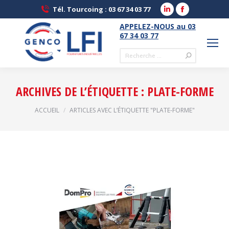
LinkedIn
Facebook
Tél. Tourcoing : 03 67 34 03 77
page
page
APPELEZ-NOUS au 03
opens
opens
67 34 03 77
in
in
Recherche
new
new
:
window
window
ARCHIVES DE L’ÉTIQUETTE :
PLATE-FORME
Vous êtes ici :
ACCUEIL
ARTICLES AVEC L’ÉTIQUETTE "PLATE-FORME"