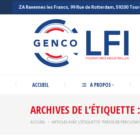
ZA Ravennes les Francs, 99 Rue de Rotterdam, 59200 Tou
ZA Ravennes les Francs, 99 Rue de Rotterdam, 59200 Tou
ACCUEIL
A PROPOS
ARCHIVES DE L’ÉTIQUETTE 
Vous êtes ici :
ACCUEIL
ARTICLES AVEC L’ÉTIQUETTE "PERCEUSE PERCUSSI