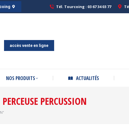
Tél. Tourcoing : 03 67 34 03 77
Tél. Tourcoing : 03 67 34 03 77
Té
Té
rcoing
rcoing
ACCUEIL
A PROPOS
NOS PRODUITS
ACTUAL
accès vente en ligne
NOS PRODUITS
ACTUALITÉS
:
PERCEUSE PERCUSSION
ON"