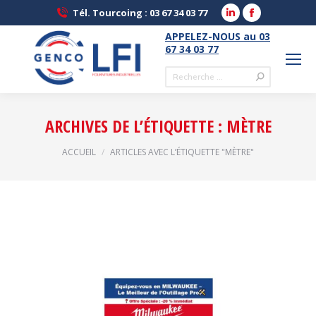
LinkedIn
Facebook
Tél. Tourcoing : 03 67 34 03 77
page
page
APPELEZ-NOUS au 03
opens
opens
67 34 03 77
in
in
Recherche
new
new
:
window
window
ARCHIVES DE L’ÉTIQUETTE :
MÈTRE
Vous êtes ici :
ACCUEIL
ARTICLES AVEC L’ÉTIQUETTE "MÈTRE"