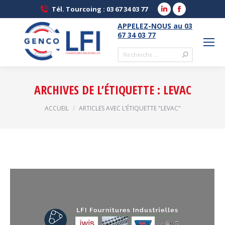
LinkedIn
Facebook
Tél. Tourcoing : 03 67 34 03 77
page
page
APPELEZ-NOUS au 03
opens
opens
67 34 03 77
in
in
Recherche
new
new
:
window
window
ARCHIVES DE L’ÉTIQUETTE :
LEVAC
Vous êtes ici :
ACCUEIL
ARTICLES AVEC L’ÉTIQUETTE "LEVAC"