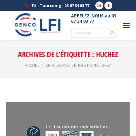
LinkedIn
Facebook
Tél. Tourcoing : 03 67 34 03 77
page
page
APPELEZ-NOUS au 03
opens
opens
67 34 03 77
in
in
Recherche
new
new
:
window
window
ARCHIVES DE L’ÉTIQUETTE :
HUCHEZ
Vous êtes ici :
ACCUEIL
ARTICLES AVEC L’ÉTIQUETTE "HUCHEZ"