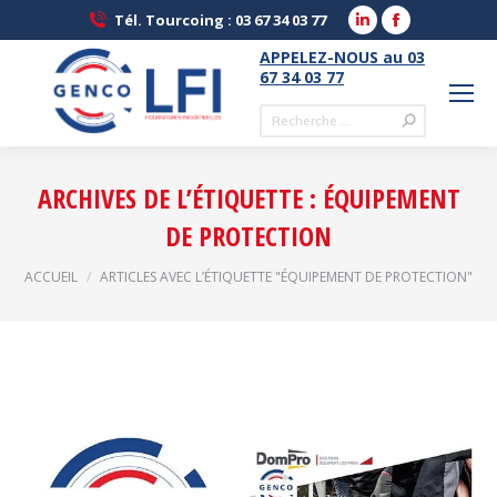
LinkedIn
Facebook
Tél. Tourcoing : 03 67 34 03 77
page
page
APPELEZ-NOUS au 03
opens
opens
67 34 03 77
in
in
Recherche
new
new
:
window
window
ARCHIVES DE L’ÉTIQUETTE :
ÉQUIPEMENT
DE PROTECTION
Vous êtes ici :
ACCUEIL
ARTICLES AVEC L’ÉTIQUETTE "ÉQUIPEMENT DE PROTECTION"