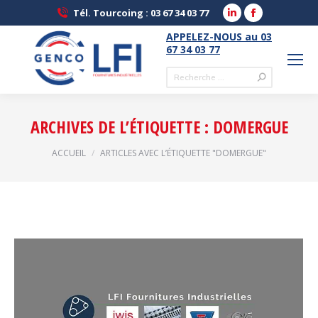
LinkedIn
Facebook
Tél. Tourcoing : 03 67 34 03 77
page
page
APPELEZ-NOUS au 03
opens
opens
67 34 03 77
in
in
Recherche
new
new
:
window
window
ARCHIVES DE L’ÉTIQUETTE :
DOMERGUE
Vous êtes ici :
ACCUEIL
ARTICLES AVEC L’ÉTIQUETTE "DOMERGUE"