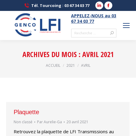
LinkedIn
Facebook
Tél. Tourcoing : 03 67 34 03 77
page
page
APPELEZ-NOUS au 03
opens
opens
67 34 03 77
in
in
Recherche
new
new
:
window
window
ARCHIVES DU MOIS :
AVRIL 2021
Vous êtes ici :
ACCUEIL
2021
AVRIL
Plaquette
Non classé
Par
Aurelie-Ga
20 avril 2021
Retrouvez la plaquette de LFI Transmissions au